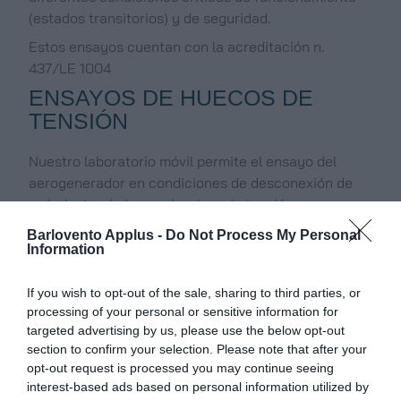
(estados transitorios) y de seguridad.
Estos ensayos cuentan con la acreditación n.
437/LE 1004
ENSAYOS DE HUECOS DE
TENSIÓN
Nuestro laboratorio móvil permite el ensayo del
aerogenerador en condiciones de desconexión de
red, ajustando los parámetros de tensión
independiente de la red, y de cara a la verificación
Barlovento Applus -
Do Not Process My Personal
del cumplimiento de los diferentes códigos de red
Information
nacionales.
If you wish to opt-out of the sale, sharing to third parties, or
Nuestro laboratorio eléctrico cuenta con
processing of your personal or sensitive information for
acreditaciones para realizar ensayos en más de 20
targeted advertising by us, please use the below opt-out
países y actualmente se está realizando el proceso
section to confirm your selection. Please note that after your
de acreditación para varios otros códigos de red en
opt-out request is processed you may continue seeing
un proceso de continuo crecimiento.
interest-based ads based on personal information utilized by