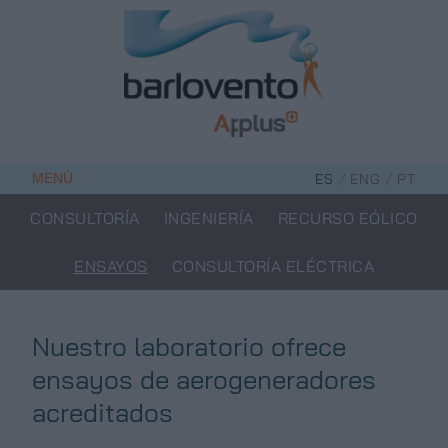
Saltar
al
contenido
/
/
MENÚ
ES
ENG
PT
CONSULTORÍA
INGENIERÍA
RECURSO EÓLICO
ENSAYOS
CONSULTORÍA ELÉCTRICA
Nuestro laboratorio ofrece
ensayos de aerogeneradores
acreditados