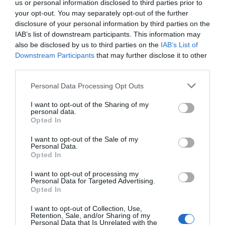
us or personal information disclosed to third parties prior to
El generador de caída de voltaje crea fallas aisladas
your opt-out. You may separately opt-out of the further
al reducir el voltaje en dos o tres fases, registrando
disclosure of your personal information by third parties on the
las variables eléctricas durante la caída para medir
IAB’s list of downstream participants. This information may
el intercambio de energía. Las mediciones de campo,
also be disclosed by us to third parties on the
IAB’s List of
los estudios previos a las pruebas y las evaluaciones
Downstream Participants
that may further disclose it to other
del código de red se integran en un informe que
third parties.
detalla el cumplimiento de los requisitos del código
Personal Data Processing Opt Outs
de red.
CALIDAD DE SUMINISTRO DE
I want to opt-out of the Sharing of my
personal data.
ENERGÍA
Opted In
I want to opt-out of the Sale of my
Realizamos mediciones de la calidad de la energía
Personal Data.
en redes eléctricas siguiendo las normas IEC 61000-
Opted In
4-30 y EN 50160 y evaluamos los principales
I want to opt-out of processing my
indicadores de las redes eléctricas, como:
Personal Data for Targeted Advertising.
Opted In
Fluctuaciones de tensión,
flicker
Armónicos, interarmónicos y componentes de alta
I want to opt-out of Collection, Use,
Retention, Sale, and/or Sharing of my
frecuencia
Personal Data that Is Unrelated with the