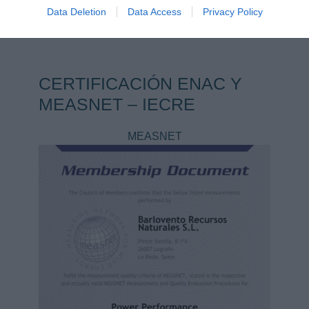
Data Deletion
Data Access
Privacy Policy
CERTIFICACIÓN ENAC Y
MEASNET – IECRE
MEASNET