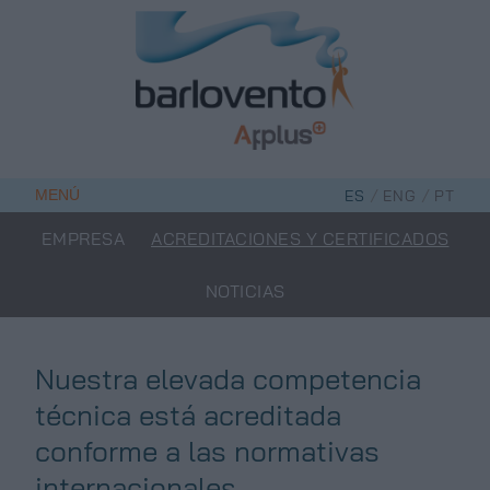
Saltar
al
contenido
/
/
MENÚ
ES
ENG
PT
EMPRESA
ACREDITACIONES Y CERTIFICADOS
NOTICIAS
Nuestra elevada competencia
técnica está acreditada
conforme a las normativas
internacionales